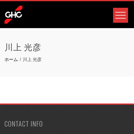
コ
ン
テ
ン
ツ
川上 光彦
へ
ス
ホーム
川上 光彦
キ
ッ
プ
CONTACT INFO