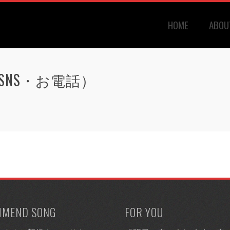
HOME
ABOU
SNS・お電話）
MMEND SONG
FOR YOU