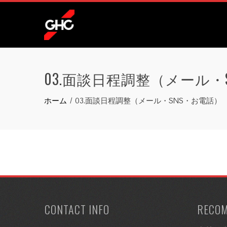
コ
ン
テ
ン
ツ
03.面談日程調整（メール・
へ
ス
ホーム
03.面談日程調整（メール・SNS・お電話）
キ
ッ
プ
CONTACT INFO
RECO