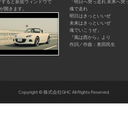
クすると新規ウィンドウで
「明日へ突っ走れ 未来へ突
ubeが開きます。
魂で走れ
明日はきっといいぜ
未来はきっといいぜ
魂でいこうぜ」
『風は西から』より
作詞／作曲：奥田民生
Copyright © 株式会社GHC All Rights Reserved.